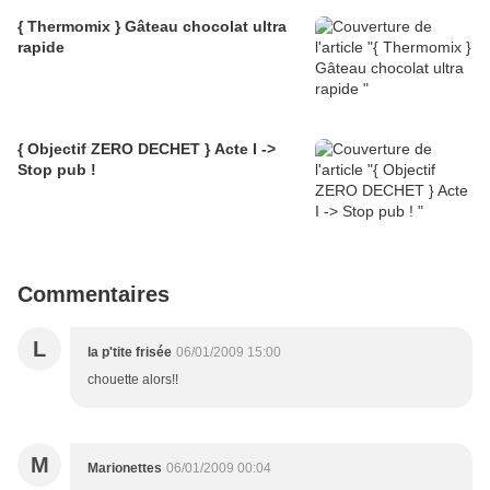
{ Thermomix } Gâteau chocolat ultra
rapide
{ Objectif ZERO DECHET } Acte I ->
Stop pub !
Commentaires
L
la p'tite frisée
06/01/2009 15:00
chouette alors!!
M
Marionettes
06/01/2009 00:04