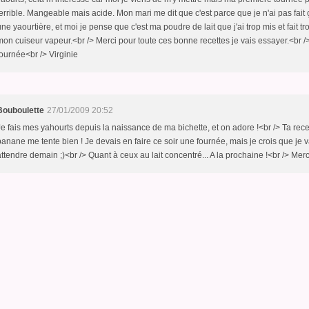
terrible. Mangeable mais acide. Mon mari me dit que c'est parce que je n'ai pas fait
une yaourtière, et moi je pense que c'est ma poudre de lait que j'ai trop mis et fait tr
mon cuiseur vapeur.<br /> Merci pour toute ces bonne recettes je vais essayer.<br 
journée<br /> Virginie
Bouboulette
27/01/2009 20:52
Je fais mes yahourts depuis la naissance de ma bichette, et on adore !<br /> Ta recet
banane me tente bien ! Je devais en faire ce soir une fournée, mais je crois que je v
attendre demain ;)<br /> Quant à ceux au lait concentré... A la prochaine !<br /> Merci 