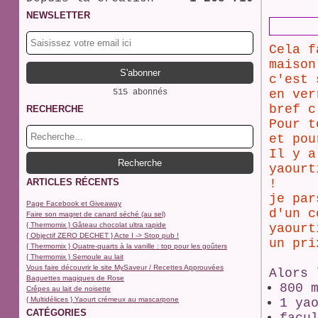
NEWSLETTER
Cela f
maison
c'est 
515 abonnés
en ver
bref c
RECHERCHE
Pour t
et pou
Il y a
yaourt
ARTICLES RÉCENTS
!
je par
Page Facebook et Giveaway
d'un c
Faire son magret de canard séché (au sel)
{ Thermomix } Gâteau chocolat ultra rapide
yaourt
{ Objectif ZERO DECHET } Acte I -> Stop pub !
un pri
{ Thermomix } Quatre-quarts à la vanille : top pour les goûters
{ Thermomix } Semoule au lait
Vous faire découvrir le site MySaveur / Recettes Approuvées
Alors 
Baguettes magiques de Rose
800 
Crêpes au lait de noisette
{ Multidélices } Yaourt crémeux au mascarpone
1 ya
CATÉGORIES