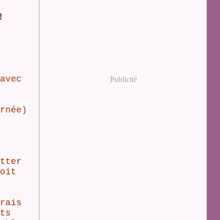
!
avec
Publicité
rnée)
tter
oit
rais
ts