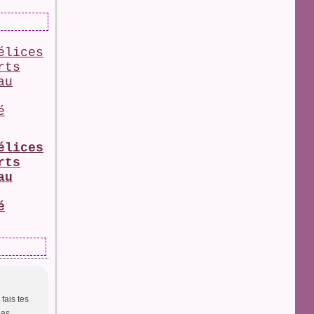
élices
rts
au
é
fais tes
pas