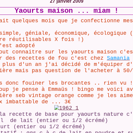
27 janvier 2009
Yaourts maison ... miam !
ait quelques mois que je confectionne mes
simple, géniale, économique, écologique (
re réutilisables X fois !)
'est adopté
out connaitre sur les yaourts maison c'e
r des recettes de fou c'est chez
Samania
 plus d'un an j'ai décidé de m'équiper d'
ière mais pas question de l'acheter à 50/
s donc fouiner les brocantes .. rien vu !
oup je pense à Emmaüs ! bingo me voici av
ière seb vintage orange comme je les aime
x imbattable de ... 3€
yaourts nature
la recette de base pour
c'
ml de lait (entier ou 1/2 écrémé)
ourt (entier ou 1/2 écrémé)