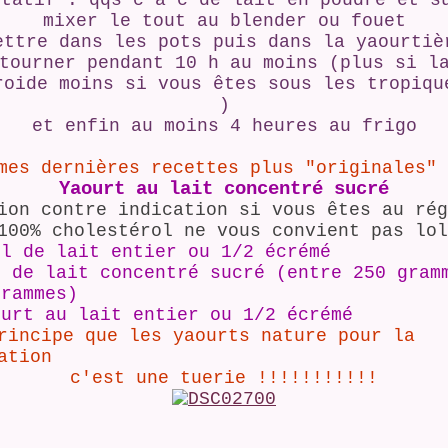
ltatif : qqs c à c de lait en poudre et s
mixer le tout au blender ou fouet
ettre dans les pots puis dans la yaourtiè
tourner pendant 10 h au moins (plus si l
roide moins si vous êtes sous les tropiqu
)
et enfin au moins 4 heures au frigo
mes dernières recettes plus "originales"
Yaourt au lait concentré sucré
ion contre indication si vous êtes au rég
100% cholestérol ne vous convient pas lol
ml de lait entier ou 1/2 écrémé
t de lait concentré sucré (entre 250 gram
grammes)
ourt au lait entier ou 1/2 écrémé
rincipe que les yaourts nature pour la
ration
c'est une tuerie !!!!!!!!!!!