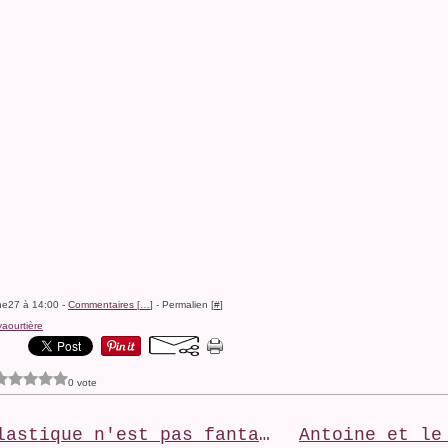
ine27 à 14:00 -
Commentaires [
…
]
- Permalien [
#
]
yaourtière
0 vote
Le plastique n'est pas fantastique ...