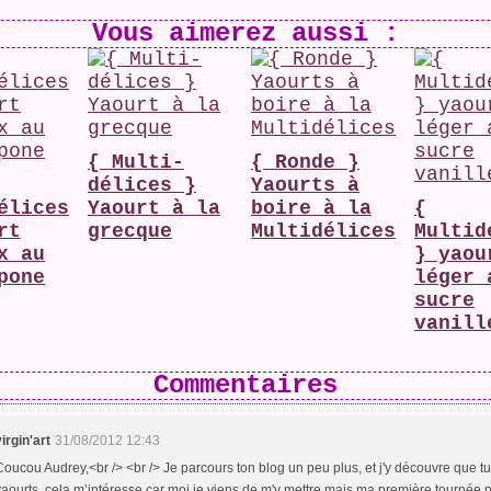
Vous aimerez aussi :
{ Multi-
{ Ronde }
délices }
Yaourts à
élices
Yaourt à la
boire à la
{
rt
grecque
Multidélices
Multid
x au
} yaou
pone
léger 
sucre
vanill
Commentaires
virgin'art
31/08/2012 12:43
Coucou Audrey,<br /> <br /> Je parcours ton blog un peu plus, et j'y découvre que tu 
yaourts, cela m’intéresse car moi je viens de m'y mettre mais ma première tournée 