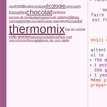
facu
écologie
ronde
couture
concours
oeuf
cake
m
chocolat
trouvailles
framboise
faire 
tupperware
gâteau
pomme de terre
moule tablette
est f
pomme
fat
courgettes
yaourt
tomate
crème
agar-agar
thermomix
tour en cuisine
vide-grenier
multidélices
banane
New york
Voici 
rapide
noix de coco rapée
speculoos
confiture
attent
si le 
750 
1 po
350 
1 ya
Même p
prépa