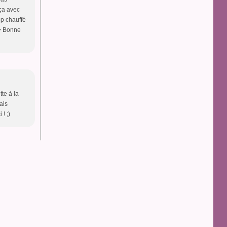
 ça avec
op chauffé
/> Bonne
te à la
ais
! ;)