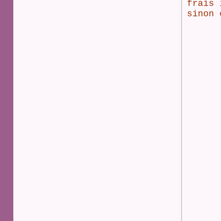
frais 
sinon 