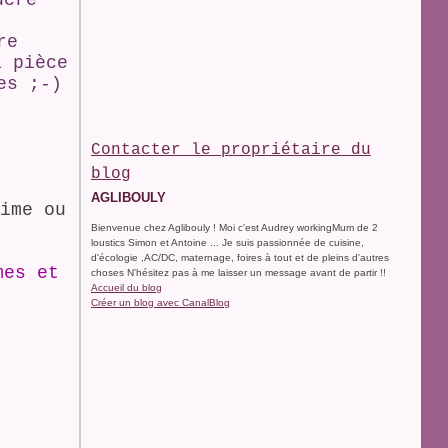
ucre
re
a pièce
es ;-)
Contacter le propriétaire du
blog
AGLIBOULY
ime ou
Bienvenue chez Aglibouly ! Moi c'est Audrey workingMum de 2
loustics Simon et Antoine ... Je suis passionnée de cuisine,
d'écologie ,AC/DC, maternage, foires à tout et de pleins d'autres
mes et
choses N'hésitez pas à me laisser un message avant de partir !!
Accueil du blog
Créer un blog avec CanalBlog