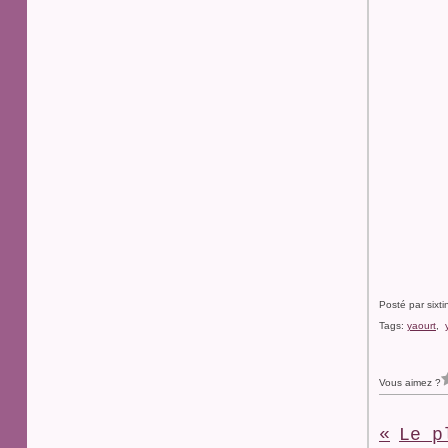
Posté par sixt
Tags:
yaourt
,
Vous aimez ?