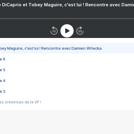
 DiCaprio et Tobey Maguire, c'est lui ! Rencontre avec Dam
bey Maguire, c'est lui ! Rencontre avec Damien Witecka
e 6
e 5
e 4
e 3
s créatrices de la VF !
e 2
e 1