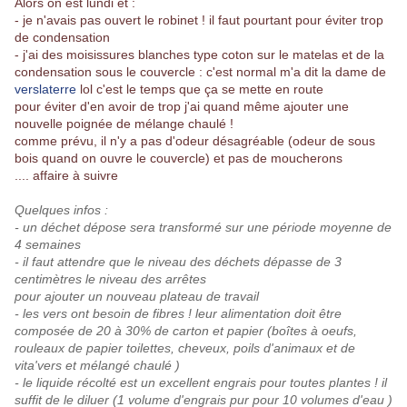
Alors on est lundi et :
- je n'avais pas ouvert le robinet ! il faut pourtant pour éviter trop
de condensation
- j'ai des moisissures blanches type coton sur le matelas et de la
condensation sous le couvercle : c'est normal m'a dit la dame de
verslaterre
lol c'est le temps que ça se mette en route
pour éviter d'en avoir de trop j'ai quand même ajouter une
nouvelle poignée de mélange chaulé !
comme prévu, il n'y a pas d'odeur désagréable (odeur de sous
bois quand on ouvre le couvercle) et pas de moucherons
.... affaire à suivre
Quelques infos :
- un déchet dépose sera transformé sur une période moyenne de
4 semaines
- il faut attendre que le niveau des déchets dépasse de 3
centimètres le niveau des arrêtes
pour ajouter un nouveau plateau de travail
- les vers ont besoin de fibres ! leur alimentation doit être
composée de 20 à 30% de carton et papier (boîtes à oeufs,
rouleaux de papier toilettes, cheveux, poils d'animaux et de
vita'vers et mélangé chaulé )
- le liquide récolté est un excellent engrais pour toutes plantes ! il
suffit de le diluer (1 volume d'engrais pur pour 10 volumes d'eau )