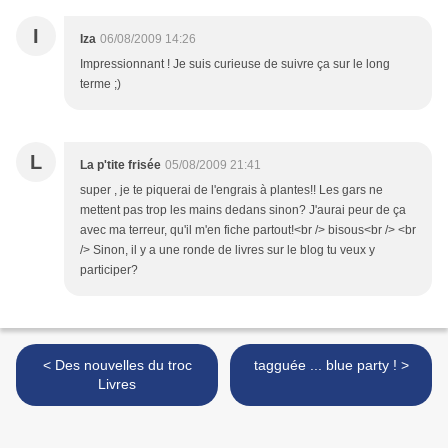
I
Iza
06/08/2009 14:26
Impressionnant ! Je suis curieuse de suivre ça sur le long
terme ;)
L
La p'tite frisée
05/08/2009 21:41
super , je te piquerai de l'engrais à plantes!! Les gars ne
mettent pas trop les mains dedans sinon? J'aurai peur de ça
avec ma terreur, qu'il m'en fiche partout!<br /> bisous<br /> <br
/> Sinon, il y a une ronde de livres sur le blog tu veux y
participer?
< Des nouvelles du troc
tagguée ... blue party ! >
Livres