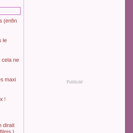
 (enfin
 le
e cela ne
es maxi
Publicité
x !
 dirait
ilms )