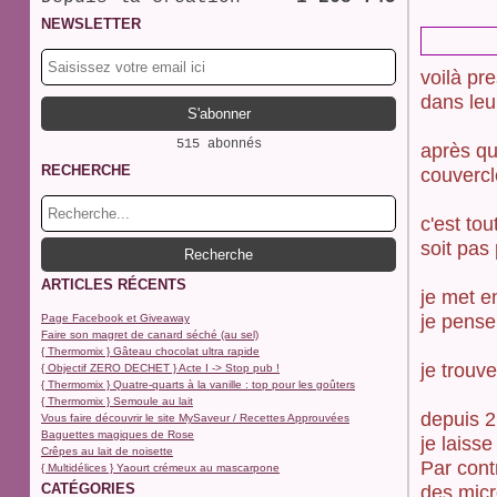
NEWSLETTER
voilà pr
dans leu
515 abonnés
après qu
RECHERCHE
couvercl
c'est tou
soit pas
ARTICLES RÉCENTS
je met e
je pense
Page Facebook et Giveaway
Faire son magret de canard séché (au sel)
{ Thermomix } Gâteau chocolat ultra rapide
je trouve
{ Objectif ZERO DECHET } Acte I -> Stop pub !
{ Thermomix } Quatre-quarts à la vanille : top pour les goûters
{ Thermomix } Semoule au lait
depuis 2
Vous faire découvrir le site MySaveur / Recettes Approuvées
Baguettes magiques de Rose
je laisse
Crêpes au lait de noisette
Par contr
{ Multidélices } Yaourt crémeux au mascarpone
CATÉGORIES
des micr