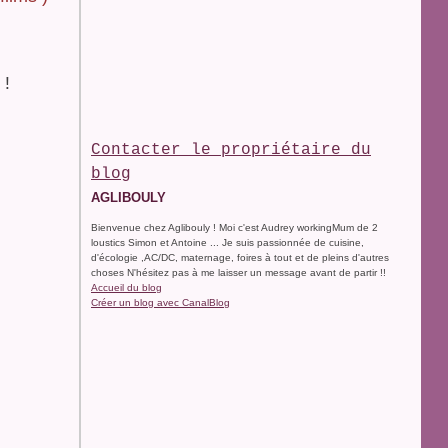
 !
Contacter le propriétaire du
blog
AGLIBOULY
Bienvenue chez Aglibouly ! Moi c'est Audrey workingMum de 2
loustics Simon et Antoine ... Je suis passionnée de cuisine,
d'écologie ,AC/DC, maternage, foires à tout et de pleins d'autres
choses N'hésitez pas à me laisser un message avant de partir !!
Accueil du blog
Créer un blog avec CanalBlog