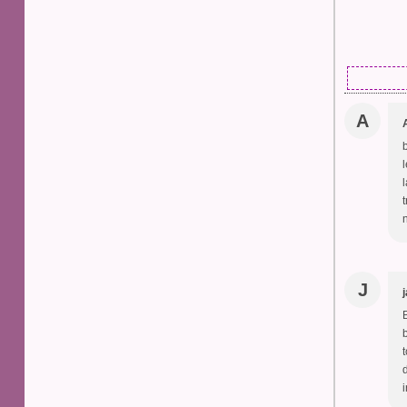
A
n
J