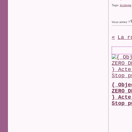
Tags:
écologie
Vous aimez ?
{ Obje
ZERO D
} Acte
Stop p