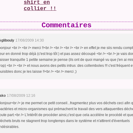
shirt en
collier !!
Commentaires
Aglibouly
17/08/2009 14:30
bonjour <br /> <br /> merci !!<br /> <br /> <br /> <br /> en effet je me siis rendu comp
leur en donné trop déjà (c'est trop tôt ) et pas assez découpé <br /> <br /> je vais do
laisser tranquille 1 petite semaine je pense (ils ont de quoi mangé vu que j'en ai mi
trop) <br /> <br /> et nous avons des petits intrus :des collemboles !!! c'est fréquent 
uisibles donc je les laisse !!<br /> <br /> merci ;)
jako
17/08/2009 12:16
Bonjour<br /> je me permet ce petit conseil...fragmentez plus vos déchets ceci afin 
bactéries et micro-organismes qui prémachent le travail des vers attaquentles déch
toute part.<br /> L'intérêt de procéder ainsi,c'est que cela accélére le procédé et que
déchets bruts ne stagnent trop longtemps dans le systéme et n'attirent d'éventuels
indésirables.