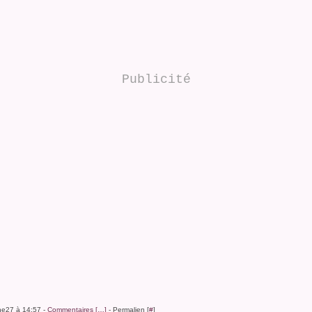
Publicité
ine27 à 14:57 -
Commentaires [
…
]
- Permalien [
#
]