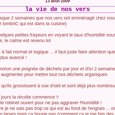
13 août 2009
la vie de nos vers
esque 2 semaines que nos vers ont emménagé chez nous
r lombriC qui est dans la cuisine)
elques petites frayeurs en voyant le taux d'humidité sous
e, le calme est revenu lol
t à fait normal et logique ... il faut juste faire attention qu
 plus avancé !
nviron une poignée de déchets par jour et d'ici 2 semain
 augmenter pour mettre tout nos déchets organiques
 qu'ils grossissent à vue d'oeil et sont déjà plus nombreu
 jours la récolte commence !!
 le robinet ouvert pour ne pas aggraver l'humidité !
e je ne sais pas trop ce qui est au fond de l'engrais ... on
o larves mais ça bouge pas (comment ça je me fais des f