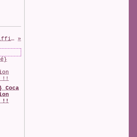
mag Grandir Autrement en difficulté
} Coca
ion
 !!