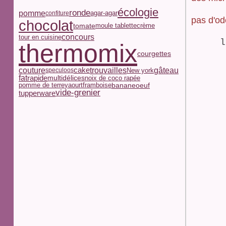
écologie
ronde
pomme
agar-agar
confiture
pas d'od
chocolat
tomate
moule tablette
crème
concours
tour en cuisine
l
thermomix
courgettes
couture
trouvailles
gâteau
cake
New york
speculoos
fat
multidélices
rapide
noix de coco rapée
pomme de terre
yaourt
framboise
oeuf
banane
vide-grenier
tupperware