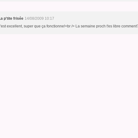
La p'tite frisée
14/08/2009 10:17
c'est excellent, super que ça fonctionne!<br /> La semaine proch t'es libre comment