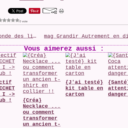
0 vote
La ronde des livres
Vous aimerez aussi :
ctif
{J'ai testé}
{Santé
ECHET
kit table en
attent
 I ->
carton
danger
ub !
{Créa}
Necklace ...
ou comment
transformer
un ancien t-