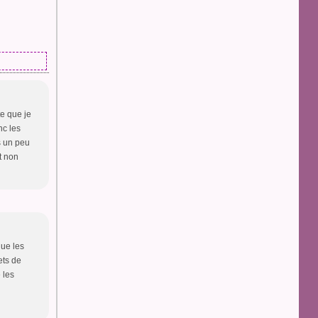
te que je
nc les
s un peu
et non
que les
ets de
 les