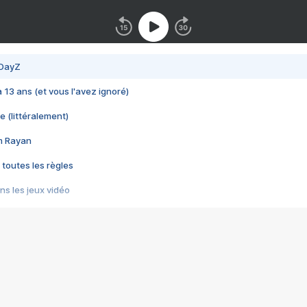
 DayZ
 a 13 ans (et vous l'avez ignoré)
e (littéralement)
im Rayan
 toutes les règles
s les jeux vidéo
us choquant de Rockstar ? - Le scandale BULLY
e plus moche de Steam
du RÊVE tourne au CAUCHEMAR
pendant 8 heures