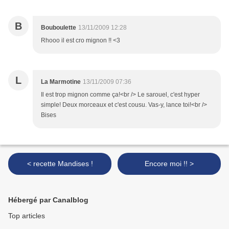
B
Bouboulette
13/11/2009 12:28
Rhooo il est cro mignon !! <3
L
La Marmotine
13/11/2009 07:36
Il est trop mignon comme ça!<br /> Le sarouel, c'est hyper
simple! Deux morceaux et c'est cousu. Vas-y, lance toi!<br />
Bises
< recette Mandises !
Encore moi !! >
Hébergé par Canalblog
Top articles