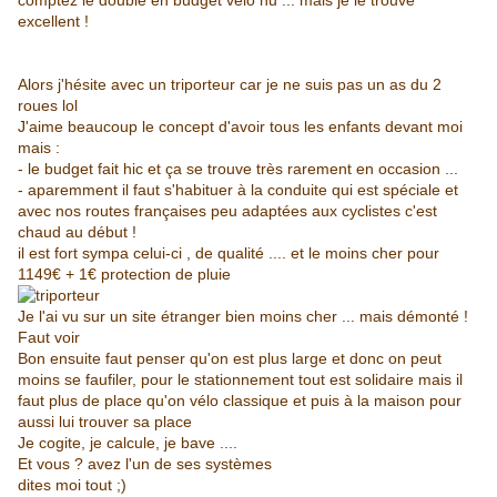
comptez le double en budget vélo nu ... mais je le trouve
excellent !
Alors j'hésite avec un triporteur car je ne suis pas un as du 2
roues lol
J'aime beaucoup le concept d'avoir tous les enfants devant moi
mais :
- le budget fait hic et ça se trouve très rarement en occasion ...
- aparemment il faut s'habituer à la conduite qui est spéciale et
avec nos routes françaises peu adaptées aux cyclistes c'est
chaud au début !
il est fort sympa celui-ci , de qualité .... et le moins cher pour
1149€ + 1€ protection de pluie
Je l'ai vu sur un site étranger bien moins cher ... mais démonté !
Faut voir
Bon ensuite faut penser qu'on est plus large et donc on peut
moins se faufiler, pour le stationnement tout est solidaire mais il
faut plus de place qu'on vélo classique et puis à la maison pour
aussi lui trouver sa place
Je cogite, je calcule, je bave ....
Et vous ? avez l'un de ses systèmes
dites moi tout ;)