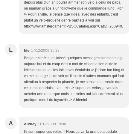
depuis plus d'un an pourra arrimer son vélo à celui de papa
ou maman grâce à un follow-me que je commande lundi. <br
/> Pour la ville, je pense que l'idéal avec des enfants, c'est
plutôt un vélo-brouette genre bakfiets à voir sur
http://www.amsterdamer.fr/PBSCCatalog.asp?CatID=203940.
L
lilie
17/12/2009 15:32
Bonjour,<br /> tu as laissé quelques messages sur mon blog
aujourd'hui et du coup c'est à moi de visiter le tien et de te
féliciter sur toutes tes initiatives écolo!<br /> j'adore ton blog et
ça me soulage tjs de voir qu'il existe d'autres mamans qui font
attention à respecter la planète, je me sens moins seule dans
ce combat parfois usant...<br /> super ces vélos, je voulais
acheter une remorque mais ces vélos ont l'air carrément plus
pratique! merci du tuyau<br /> A bientot
A
Audrey
11/12/2009 19:08
Ils sont super ces vélos !!! Nous ca va, la grande a pédalé