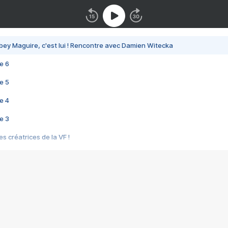
bey Maguire, c'est lui ! Rencontre avec Damien Witecka
e 6
e 5
e 4
e 3
s créatrices de la VF !
e 2
e 1
e Mektoub My Love arrive enfin ! Rencontre avec Shaïn Boumedine et Sal
i : après Toni en famille