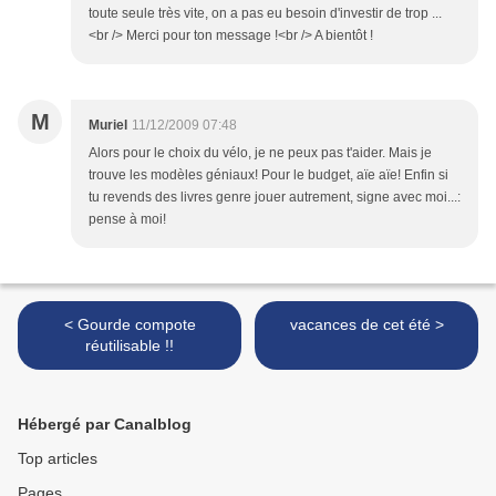
toute seule très vite, on a pas eu besoin d'investir de trop ...
<br /> Merci pour ton message !<br /> A bientôt !
M
Muriel
11/12/2009 07:48
Alors pour le choix du vélo, je ne peux pas t'aider. Mais je
trouve les modèles géniaux! Pour le budget, aïe aïe! Enfin si
tu revends des livres genre jouer autrement, signe avec moi...:
pense à moi!
< Gourde compote
vacances de cet été >
réutilisable !!
Hébergé par Canalblog
Top articles
Pages