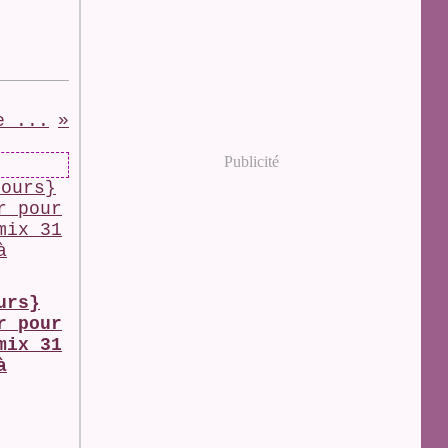
e ...
Publicité
urs}
r pour
mix 31
à