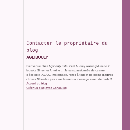
Contacter le propriétaire du
blog
AGLIBOULY
Bienvenue chez Aglibouly ! Moi c'est Audrey workingMum de 2
loustics Simon et Antoine ... Je suis passionnée de cuisine,
d'écologie ,AC/DC, maternage, foires à tout et de pleins d'autres
choses N'hésitez pas à me laisser un message avant de partir !!
Accueil du blog
Créer un blog avec CanalBlog