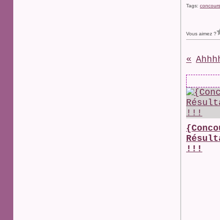
Tags:
concour
Vous aimez ?
Ahhh
{Conco
Résult
!!!