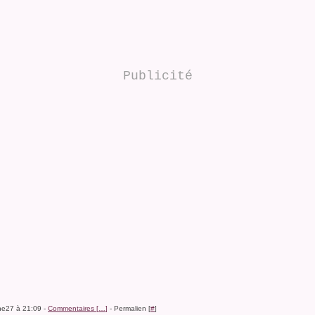
Publicité
ine27 à 21:09 -
Commentaires [
…
]
- Permalien [
#
]