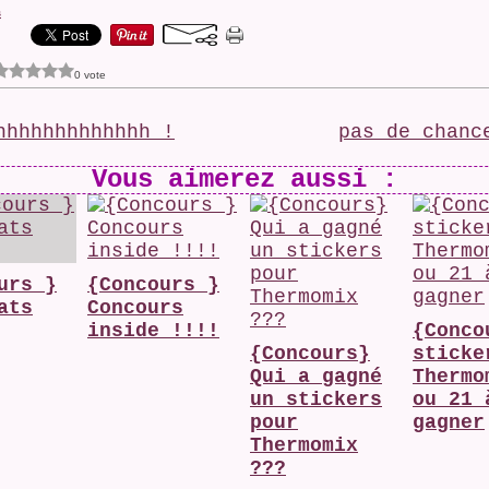
s
0 vote
hhhhhhhhhhhhh !
pas de chanc
Vous aimerez aussi :
urs }
{Concours }
ats
Concours
inside !!!!
{Conco
{Concours}
sticke
Qui a gagné
Thermo
un stickers
ou 21 
pour
gagner
Thermomix
???