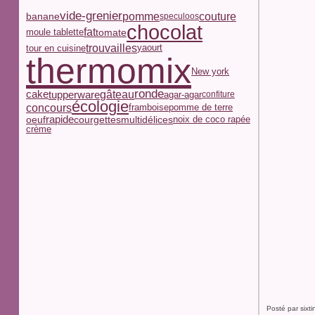
vide-grenier
pomme
couture
banane
speculoos
chocolat
fat
moule tablette
tomate
trouvailles
yaourt
tour en cuisine
thermomix
New york
ronde
tupperware
gâteau
cake
agar-agar
confiture
écologie
concours
framboise
pomme de terre
multidélices
oeuf
rapide
courgettes
noix de coco rapée
crème
Posté par sixt