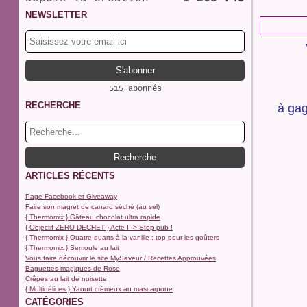
NEWSLETTER
515 abonnés
RECHERCHE
à gag
ARTICLES RÉCENTS
Page Facebook et Giveaway
Faire son magret de canard séché (au sel)
{ Thermomix } Gâteau chocolat ultra rapide
{ Objectif ZERO DECHET } Acte I -> Stop pub !
{ Thermomix } Quatre-quarts à la vanille : top pour les goûters
{ Thermomix } Semoule au lait
Vous faire découvrir le site MySaveur / Recettes Approuvées
Baguettes magiques de Rose
Crêpes au lait de noisette
{ Multidélices } Yaourt crémeux au mascarpone
CATÉGORIES