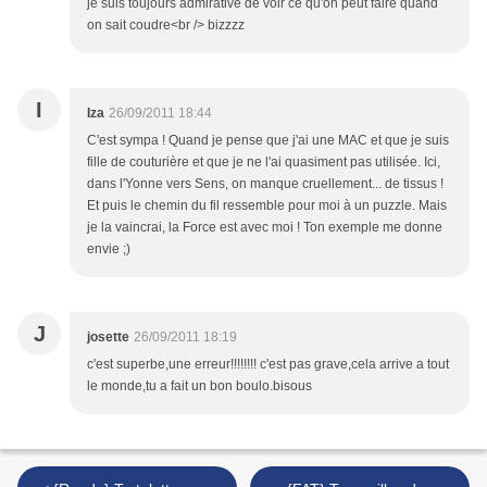
je suis toujours admirative de voir ce qu'on peut faire quand
on sait coudre<br /> bizzzz
I
Iza
26/09/2011 18:44
C'est sympa ! Quand je pense que j'ai une MAC et que je suis
fille de couturière et que je ne l'ai quasiment pas utilisée. Ici,
dans l'Yonne vers Sens, on manque cruellement... de tissus !
Et puis le chemin du fil ressemble pour moi à un puzzle. Mais
je la vaincrai, la Force est avec moi ! Ton exemple me donne
envie ;)
J
josette
26/09/2011 18:19
c'est superbe,une erreur!!!!!!!! c'est pas grave,cela arrive a tout
le monde,tu a fait un bon boulo.bisous