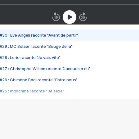
#30 : Eve Angeli raconte "Avant de partir"
#29 : MC Solaar raconte "Bouge de là"
28 : Lorie raconte "Je vais vite"
#27 : Christophe Willem raconte "Jacques a dit"
#26 : Chimène Badi raconte "Entre nous"
#25 : Indochine raconte "3e sexe"
#24 : Zaho raconte "C'est chelou"
#23 : Patrick Bruel raconte "Au café des délices"
#22 : Kyo raconte "Le chemin"
#21 : Nolwenn Leroy raconte "Cassé"