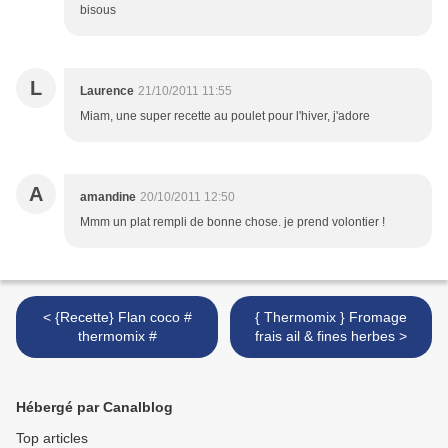
bisous
L
Laurence
21/10/2011 11:55
Miam, une super recette au poulet pour l'hiver, j'adore
A
amandine
20/10/2011 12:50
Mmm un plat rempli de bonne chose. je prend volontier !
< {Recette} Flan coco #
{ Thermomix } Fromage
thermomix #
frais ail & fines herbes >
Hébergé par Canalblog
Top articles