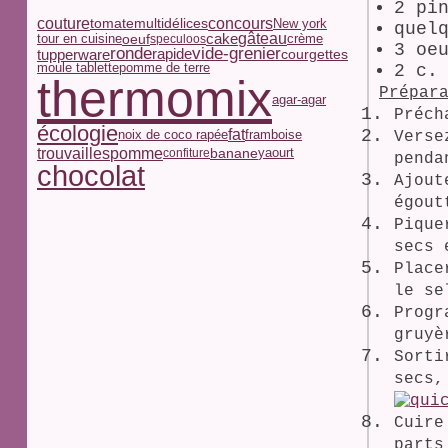
2 pi
couture
concours
multidélices
tomate
New york
quel
gâteau
oeuf
cake
tour en cuisine
crème
speculoos
3 oe
ronde
vide-grenier
tupperware
rapide
courgettes
moule tablette
pomme de terre
2 c.
thermomix
Prépar
agar-agar
Préch
écologie
fat
noix de coco rapée
framboise
Verse
trouvailles
pomme
yaourt
banane
confiture
pend
chocolat
Ajout
égout
Pique
secs 
Place
le se
Progr
gruyè
Sorti
secs,
Cuire
parts