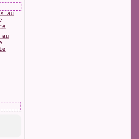
 au
e
te