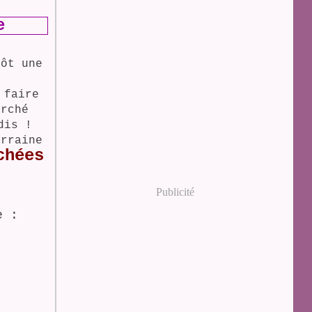
e
tôt une
 faire
arché
dis !
orraine
chées
Publicité
e :