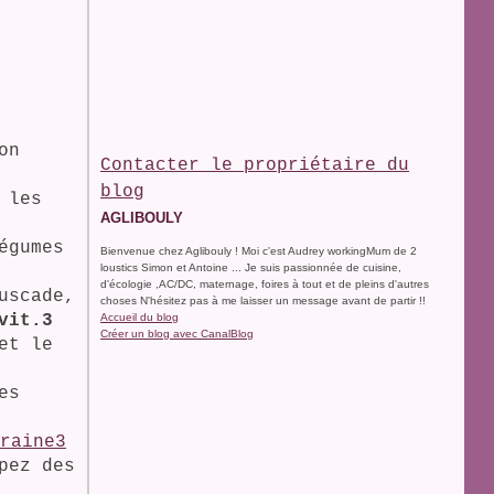
on
Contacter le propriétaire du
blog
 les
AGLIBOULY
égumes
Bienvenue chez Aglibouly ! Moi c'est Audrey workingMum de 2
loustics Simon et Antoine ... Je suis passionnée de cuisine,
d'écologie ,AC/DC, maternage, foires à tout et de pleins d'autres
uscade,
choses N'hésitez pas à me laisser un message avant de partir !!
vit.3
Accueil du blog
Créer un blog avec CanalBlog
et le
es
pez des