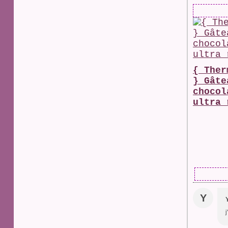
{ Ther
} Gâte
chocol
ultra 
Y