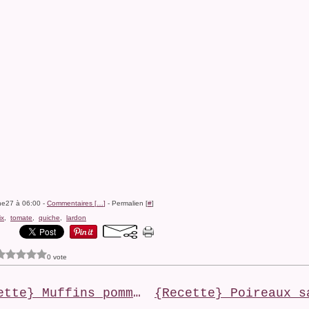
ine27 à 06:00 -
Commentaires [
…
]
- Permalien [
#
]
ix
,
tomate
,
quiche
,
lardon
0 vote
{Recette} Muffins pommes-pépites de chocolat