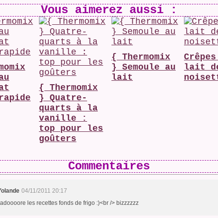
Vous aimerez aussi :
{ Thermomix
Crêpes
momix
} Semoule au
lait d
au
lait
noiset
at
{ Thermomix
rapide
} Quatre-
quarts à la
vanille :
top pour les
goûters
Commentaires
Yolande
04/11/2011 20:17
j'adoooore les recettes fonds de frigo :)<br /> bizzzzzz