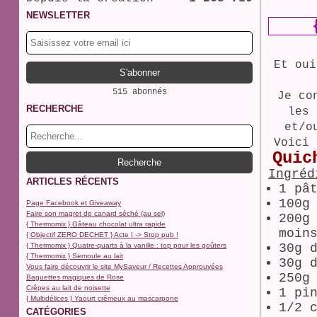
NEWSLETTER
Et oui
515 abonnés
Je co
RECHERCHE
les 
et/o
Voici 
Quic
Ingréd
ARTICLES RÉCENTS
1 pâ
100g
Page Facebook et Giveaway
Faire son magret de canard séché (au sel)
200g
{ Thermomix } Gâteau chocolat ultra rapide
moin
{ Objectif ZERO DECHET } Acte I -> Stop pub !
{ Thermomix } Quatre-quarts à la vanille : top pour les goûters
30g 
{ Thermomix } Semoule au lait
30g 
Vous faire découvrir le site MySaveur / Recettes Approuvées
250g
Baguettes magiques de Rose
Crêpes au lait de noisette
1 pi
{ Multidélices } Yaourt crémeux au mascarpone
1/2 
CATÉGORIES