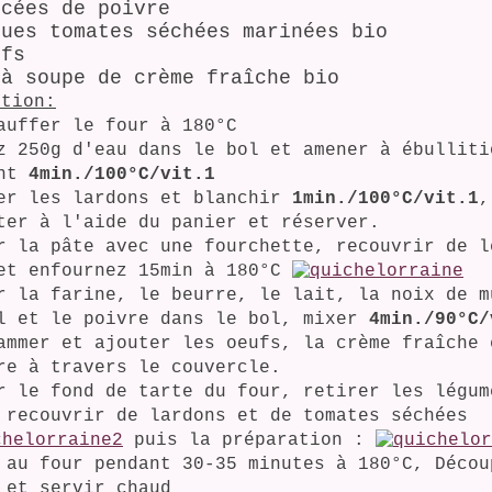
ncées de poivre
ques tomates séchées marinées bio
ufs
 à soupe de crème fraîche bio
ation:
auffer le four à 180°C
z 250g d'eau dans le bol et amener à ébulliti
ant
4min./100°C/vit.1
er les lardons et blanchir
1min./100°C/vit.1
,
ter à l'aide du panier et réserver.
r la pâte avec une fourchette, recouvrir de l
et enfournez 15min à 180°C
r la farine, le beurre, le lait, la noix de m
l et le poivre dans le bol, mixer
4min./90°C/
ammer et ajouter les oeufs, la crème fraîche 
re à travers le couvercle.
r le fond de tarte du four, retirer les légum
 recouvrir de lardons et de tomates séchées
puis la préparation :
 au four pendant 30-35 minutes à 180°C, Décou
 et servir chaud