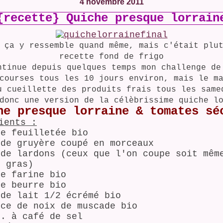
4 novembre 2011
{recette} Quiche presque lorrain
 ça y ressemble quand même, mais c'était plu
recette fond de frigo
ntinue depuis quelques temps mon challenge de
courses tous les 10 jours environ, mais le m
u cueillette des produits frais tous les same
donc une version de la célèbrissime quiche l
he presque lorraine & tomates sé
ients :
te feuilletée bio
 de gruyère coupé en morceaux
 de lardons (ceux que l'on coupe soit mêm
s gras)
de farine bio
de beurre bio
 de lait 1/2 écrémé bio
nce de noix de muscade bio
c. à café de sel