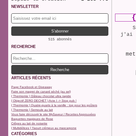
NEWSLETTER
{
S
j'ai 
515 abonnés
RECHERCHE
me
ARTICLES RÉCENTS
Page Facebook et Giveaway
Faire son magret de canard séché (au sel)
{ Thermomix } Gâteau chocolat ultra rapide
{ Objectif ZERO DECHET } Acte I -> Stop pub !
{ Thermomix } Quatre-quarts à la vanille : top pour les goûters
{ Thermomix } Semoule au lait
Vous faire découvrir le site MySaveur / Recettes Approuvées
Baguettes magiques de Rose
Crêpes au lait de noisette
{ Multidélices } Yaourt crémeux au mascarpone
CATÉGORIES