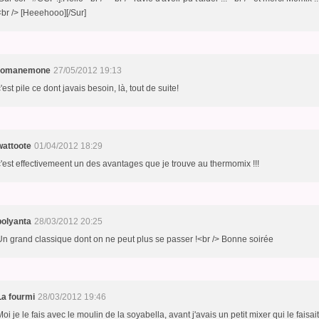
<br /> [Heeehooo][/Sur]
romanemone
27/05/2012 19:13
'est pile ce dont javais besoin, là, tout de suite!
wattoote
01/04/2012 18:29
c'est effectivemeent un des avantages que je trouve au thermomix !!!
polyanta
28/03/2012 20:25
Un grand classique dont on ne peut plus se passer !<br /> Bonne soirée
La fourmi
28/03/2012 19:46
Moi je le fais avec le moulin de la soyabella, avant j'avais un petit mixer qui le faisait