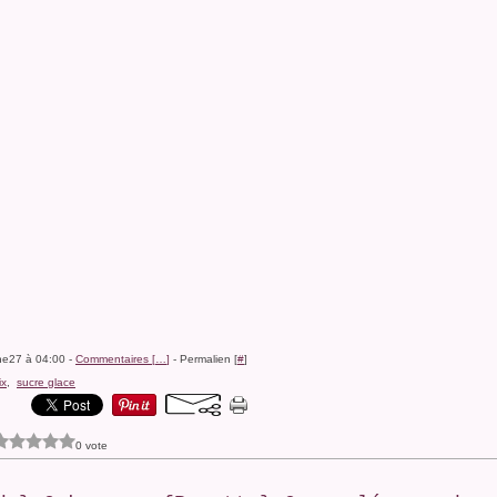
ine27 à 04:00 -
Commentaires [
…
]
- Permalien [
#
]
ix
,
sucre glace
0 vote