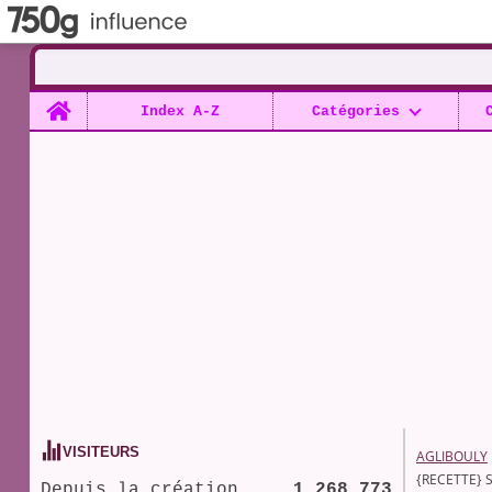
Home
Index A-Z
Catégories
VISITEURS
AGLIBOULY
{RECETTE}
Depuis la création
1 268 773