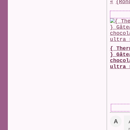
{ Ther
} Gâte
chocol
ultra 
A
[