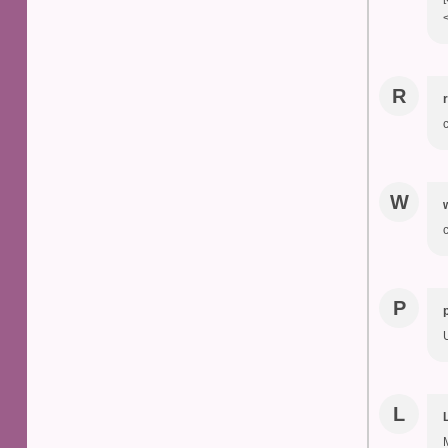
R
c
W
P
L