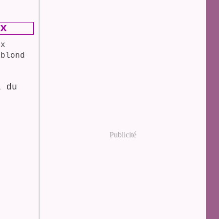
x
ix
 blond
 du
Publicité