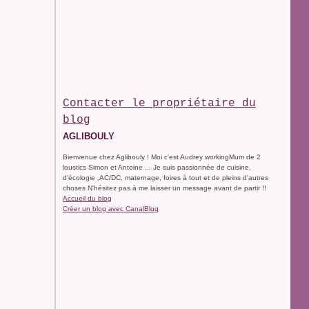
Contacter le propriétaire du
blog
AGLIBOULY
Bienvenue chez Aglibouly ! Moi c'est Audrey workingMum de 2
loustics Simon et Antoine ... Je suis passionnée de cuisine,
d'écologie ,AC/DC, maternage, foires à tout et de pleins d'autres
choses N'hésitez pas à me laisser un message avant de partir !!
Accueil du blog
Créer un blog avec CanalBlog