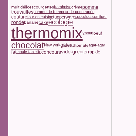
pomme
multidélices
courgettes
framboise
crème
trouvailles
pomme de terre
noix de coco rapée
couture
tupperware
tour en cuisine
speculoos
confiture
écologie
ronde
cake
banane
thermomix
yaourt
oeuf
chocolat
gâteau
tomate
New york
agar-agar
vide-grenier
concours
fat
moule tablette
rapide