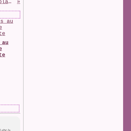
{Recette} Craquelés au chocolat # thermomix #
 au
e
te
! <br />