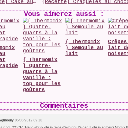
{Ronde} Cake aux pommes
Vous aimerez aussi :
{ Thermomix
Crêpes
momix
} Semoule au
lait d
au
lait
noiset
at
{ Thermomix
rapide
} Quatre-
quarts à la
vanille :
top pour les
goûters
Commentaires
Aglibouly
05/06/2012 09:18
Sur col='#CCF':]:Hello <br /> <br /> ravie d'avoir pu t'aider !!! <br /> et merci Momix !!