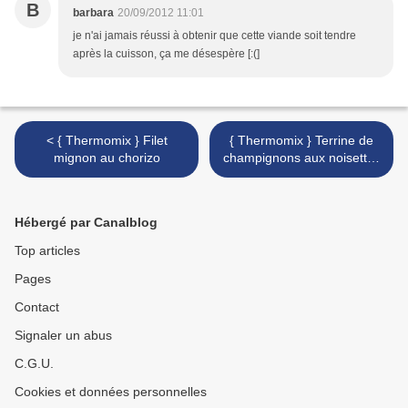
B
barbara
20/09/2012 11:01
je n'ai jamais réussi à obtenir que cette viande soit tendre
après la cuisson, ça me désespère [:(]
< { Thermomix } Filet
{ Thermomix } Terrine de
mignon au chorizo
champignons aux noisettes
# végé # >
Hébergé par Canalblog
Top articles
Pages
Contact
Signaler un abus
C.G.U.
Cookies et données personnelles