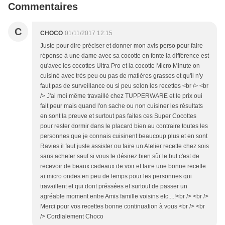
Commentaires
C
CHOCO
01/11/2017 12:15
Juste pour dire préciser et donner mon avis perso pour faire
réponse à une dame avec sa cocotte en fonte la différence est
qu'avec les cocottes Ultra Pro et la cocotte Micro Minute on
cuisiné avec très peu ou pas de matières grasses et qu'il n'y
faut pas de surveillance ou si peu selon les recettes <br /> <br
/> J'ai moi même travaillé chez TUPPERWARE et le prix oui
fait peur mais quand l'on sache ou non cuisiner les résultats
en sont la preuve et surtout pas faites ces Super Cocottes
pour rester dormir dans le placard bien au contraire toutes les
personnes que je connais cuisinent beaucoup plus et en sont
Ravies il faut juste assister ou faire un Atelier recette chez sois
sans acheter sauf si vous le désirez bien sûr le but c'est de
recevoir de beaux cadeaux de voir et faire une bonne recette
ai micro ondes en peu de temps pour les personnes qui
travaillent et qui dont préssées et surtout de passer un
agréable moment entre Amis famille voisins etc....!<br /> <br />
Merci pour vos recettes bonne continuation à vous <br /> <br
/> Cordialement Choco