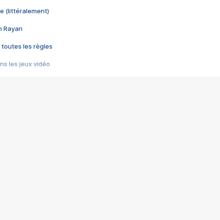
e (littéralement)
im Rayan
 toutes les règles
s les jeux vidéo
us choquant de Rockstar ? - Le scandale BULLY
e plus moche de Steam
du RÊVE tourne au CAUCHEMAR
pendant 8 heures
it… à tort
umiliés par un jeu vidéo
ire - Final Fantasy 8
ti un empire - Age of Empires