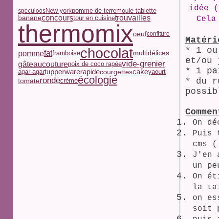
idée (
pomme de terre
moule tablette
New york
speculoos
concours
trouvailles
banane
tour en cuisine
Cela
thermomix
oeuf
confiture
Matéri
chocolat
* 1 ou
pomme
fat
multidélices
framboise
et/ou 
vide-grenier
couture
gâteau
noix de coco rapée
* 1 pa
tupperware
rapide
courgettes
cake
yaourt
agar-agar
écologie
ronde
* du r
tomate
crème
possib
Commen
On dé
Puis 
cms (
J'en 
un pe
On ét
la ta
on es
soit 