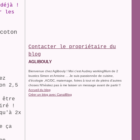
 déjà !
r les
coton
Contacter le propriétaire du
blog
AGLIBOULY
Bienvenue chez Aglibouly ! Moi c'est Audrey workingMum de 2
loustics Simon et Antoine ... Je suis passionnée de cuisine,
ez
d'écologie ,AC/DC, maternage, foires à tout et de pleins d'autres
on 2,5
choses N'hésitez pas à me laisser un message avant de partir !!
Accueil du blog
Créer un blog avec CanalBlog
 être
iré !
qu'à 2x
e ça