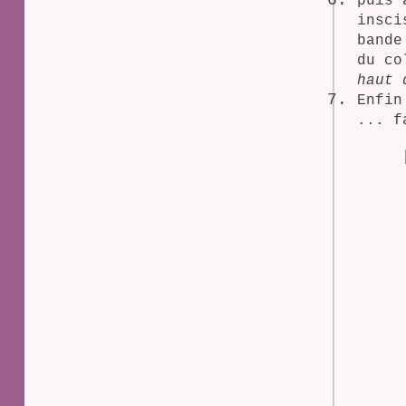
puis 
insci
bande
du co
haut 
Enfin
... f