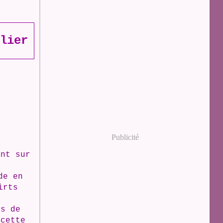
lier
Publicité
ant sur
de en
irts
ns de
 cette