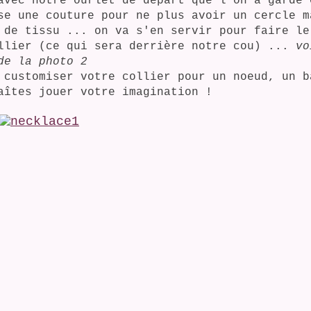
avec notre ourlet de départ que l'on a gardé 
se une couture pour ne plus avoir un cercle m
 de tissu ... on va s'en servir pour faire le
llier (ce qui sera derrière notre cou) ...
vo
de la photo 2
 customiser votre collier pour un noeud, un b
aîtes jouer votre imagination !