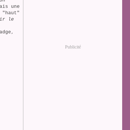
on
ais une
 "haut"
ir le
adge,
Publicité