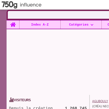
Home
Index A-Z
Catégories
VISITEURS
AGLIBOULY
{CRÉA} NEC
Depuis la création
1 268 745