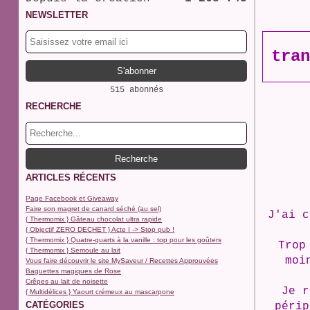
NEWSLETTER
tran
515 abonnés
RECHERCHE
ARTICLES RÉCENTS
Page Facebook et Giveaway
Faire son magret de canard séché (au sel)
J'ai c
{ Thermomix } Gâteau chocolat ultra rapide
{ Objectif ZERO DECHET } Acte I -> Stop pub !
{ Thermomix } Quatre-quarts à la vanille : top pour les goûters
Trop
{ Thermomix } Semoule au lait
moi
Vous faire découvrir le site MySaveur / Recettes Approuvées
Baguettes magiques de Rose
Crêpes au lait de noisette
Je r
{ Multidélices } Yaourt crémeux au mascarpone
CATÉGORIES
périp