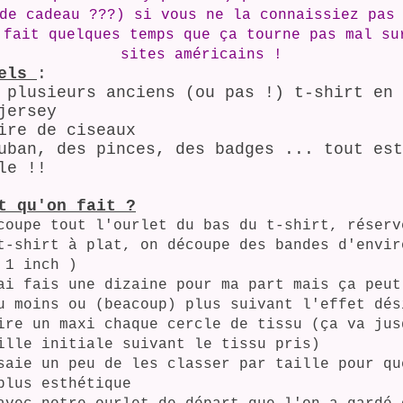
de cadeau ???) si vous ne la connaissiez pas
 fait quelques temps que ça tourne pas mal su
sites américains !
els
:
 plusieurs anciens (ou pas !) t-shirt en 
jersey
ire de ciseaux
uban, des pinces, des badges ... tout est
le !!
t qu'on fait ?
coupe tout l'ourlet du bas du t-shirt, réserv
t-shirt à plat, on découpe des bandes d'envir
 1 inch )
ai fais une dizaine pour ma part mais ça peut
u moins ou (beacoup) plus suivant l'effet dés
ire un maxi chaque cercle de tissu (ça va jus
ille initiale suivant le tissu pris)
saie un peu de les classer par taille pour qu
plus esthétique