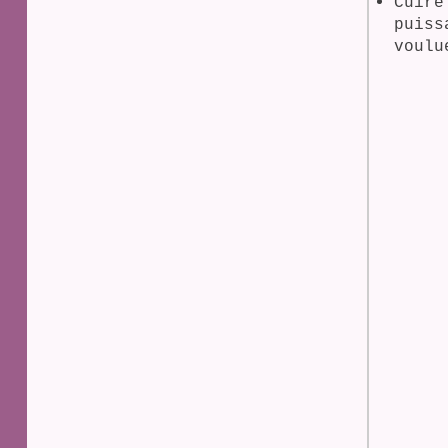
Cuire
puiss
voulu