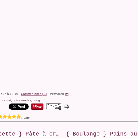
ine27 à 18:10 -
Commentaires [
…
]
- Permalien [
#
]
chocolat
,
micro-ondes
,
mug
1 vote
{ Recette } Pâte à crêpes 4 3 2 1