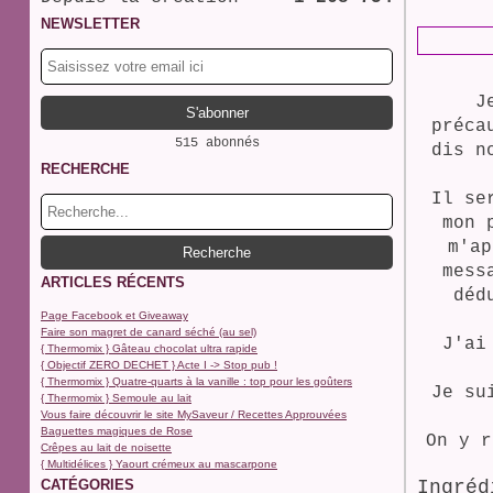
NEWSLETTER
J
préca
515 abonnés
dis n
RECHERCHE
Il se
mon 
m'ap
mess
ARTICLES RÉCENTS
déd
Page Facebook et Giveaway
Faire son magret de canard séché (au sel)
J'ai
{ Thermomix } Gâteau chocolat ultra rapide
{ Objectif ZERO DECHET } Acte I -> Stop pub !
{ Thermomix } Quatre-quarts à la vanille : top pour les goûters
Je su
{ Thermomix } Semoule au lait
Vous faire découvrir le site MySaveur / Recettes Approuvées
Baguettes magiques de Rose
On y r
Crêpes au lait de noisette
{ Multidélices } Yaourt crémeux au mascarpone
CATÉGORIES
Ingréd