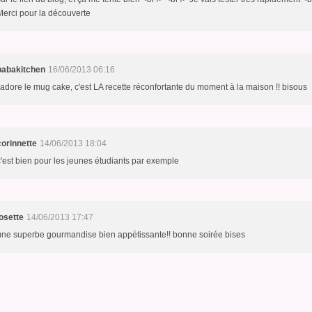
Merci pour la découverte
babakitchen
16/06/2013 06:16
j'adore le mug cake, c'est LA recette réconfortante du moment à la maison !! bisous
corinnette
14/06/2013 18:04
c'est bien pour les jeunes étudiants par exemple
josette
14/06/2013 17:47
une superbe gourmandise bien appétissante!! bonne soirée bises