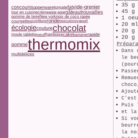
35 g
vide-grenier
concours
tupperware
fat
tomate
45 g
trouvailles
gâteau
tour en cuisine
crème
agar-agar
pomme de terre
noix de coco rapée
New york
1 oe
ronde
courgettes
yaourt
confiture
speculoos
20 m
chocolat
écologie
couture
20 g
moule tablette
oeuf
framboise
cake
rapide
banane
20 g
thermomix
Prépar
pomme
Dans 
multidélices
le be
(pour
Passe
Remue
choco
Ajout
C’est
Puis 
et la
Si vo
beur
la no