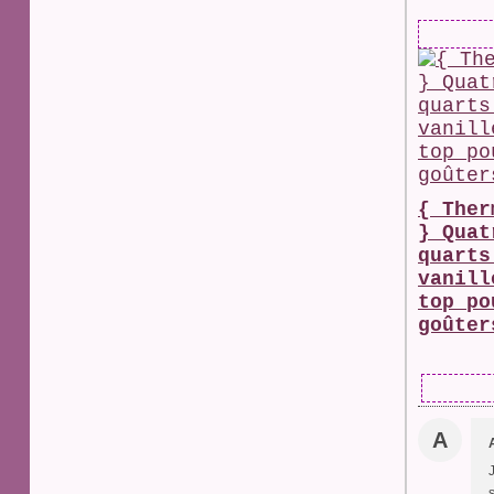
{ Ther
} Quat
quarts
vanill
top po
goûter
A