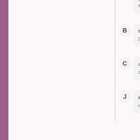
B
C
J