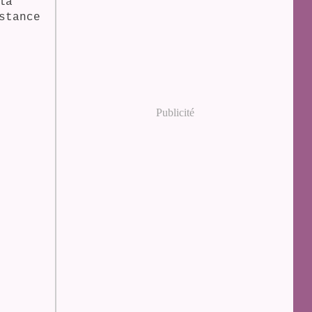
la
stance
Publicité