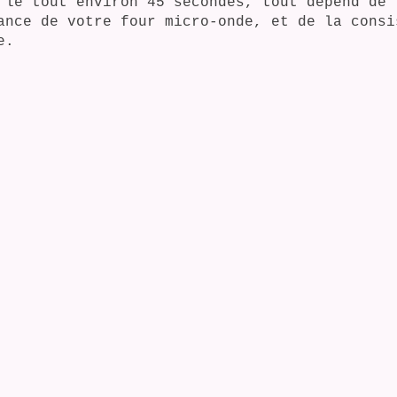
 le tout environ 45 secondes, tout dépend de 
ance de votre four micro-onde, et de la consi
e.