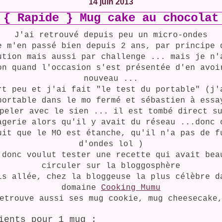
14 juin 2013
{ Rapide } Mug cake au chocolat
J'ai retrouvé depuis peu un micro-ondes
e m'en passé bien depuis 2 ans, par principe 
ution mais aussi par challenge ... mais je n'
on quand l'occasion s'est présentée d'en avoi
nouveau ...
rt peu et j'ai fait "le test du portable" (j'
portable dans le mo fermé et sébastien à essa
peler avec le sien ... il est tombé direct s
agerie alors qu'il y avait du réseau ...donc 
uit que le MO est étanche, qu'il n'a pas de f
d'ondes lol )
 donc voulut tester une recette qui avait bea
circuler sur la bloggosphère
is allée, chez la bloggeuse la plus célèbre d
domaine
Cooking Mumu
etrouve aussi ses mug cookie, mug cheesecake
ients pour 1 mug
: