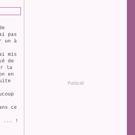
de
ai pas
r un à
ai mis
yé de
ur la
on en
uite
Publicité
ucoup
ans ce
, ... !