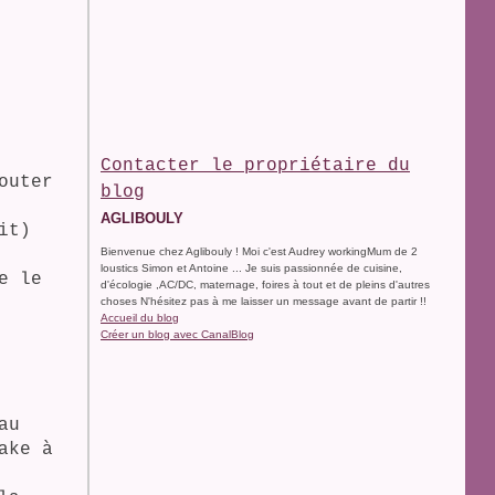
Contacter le propriétaire du
outer
blog
AGLIBOULY
it)
Bienvenue chez Aglibouly ! Moi c'est Audrey workingMum de 2
loustics Simon et Antoine ... Je suis passionnée de cuisine,
e le
d'écologie ,AC/DC, maternage, foires à tout et de pleins d'autres
choses N'hésitez pas à me laisser un message avant de partir !!
Accueil du blog
Créer un blog avec CanalBlog
au
ake à