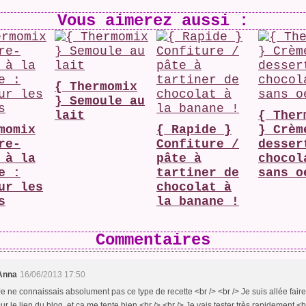
Vous aimerez aussi :
{ Thermomix
} Semoule au
lait
{ Ther
momix
{ Rapide }
} Crèm
re-
Confiture /
desser
 à la
pâte à
chocol
e :
tartiner de
sans o
ur les
chocolat à
s
la banane !
Commentaires
Anna
16/06/2013 17:50
Je ne connaissais absolument pas ce type de recette <br /> <br /> Je suis allée fair
sur le lien du blog, et ça me tente bien <br /> <br /> Je vais tester très rapidement <b