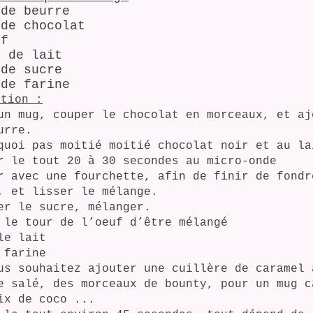
 de beurre
 de chocolat
uf
l de lait
 de sucre
 de farine
ation :
un mug, couper le chocolat en morceaux, et aj
urre.
quoi pas moitié moitié chocolat noir et au la
r le tout 20 à 30 secondes au micro-onde
r avec une fourchette, afin de finir de fondr
, et lisser le mélange.
er le sucre, mélanger.
 le tour de l’oeuf d’être mélangé
le lait
 farine
us souhaitez ajouter une cuillère de caramel 
re salé,
des morceaux de bounty, pour un mug c
ix de coco ...