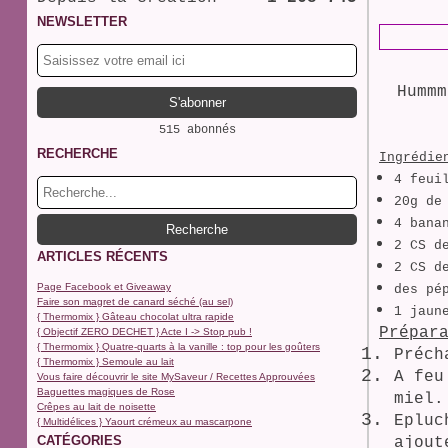
NEWSLETTER
Humm
515 abonnés
RECHERCHE
Ingrédie
4 feui
20g de
4 bana
2 CS d
ARTICLES RÉCENTS
2 CS d
Page Facebook et Giveaway
des pé
Faire son magret de canard séché (au sel)
1 jaun
{ Thermomix } Gâteau chocolat ultra rapide
Prépar
{ Objectif ZERO DECHET } Acte I -> Stop pub !
{ Thermomix } Quatre-quarts à la vanille : top pour les goûters
Préch
{ Thermomix } Semoule au lait
A feu
Vous faire découvrir le site MySaveur / Recettes Approuvées
Baguettes magiques de Rose
miel.
Crêpes au lait de noisette
Epluc
{ Multidélices } Yaourt crémeux au mascarpone
CATÉGORIES
ajout