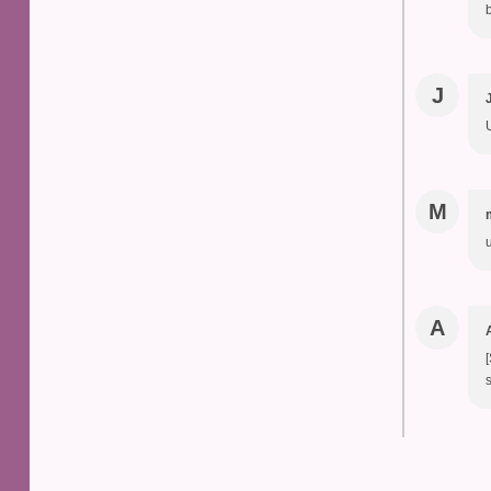
J
M
A