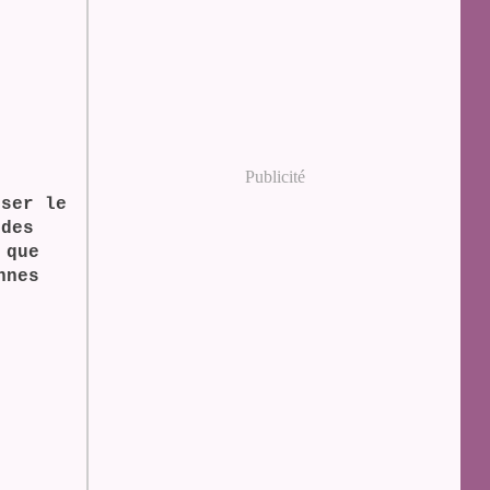
Publicité
iser le
 des
 que
nnes