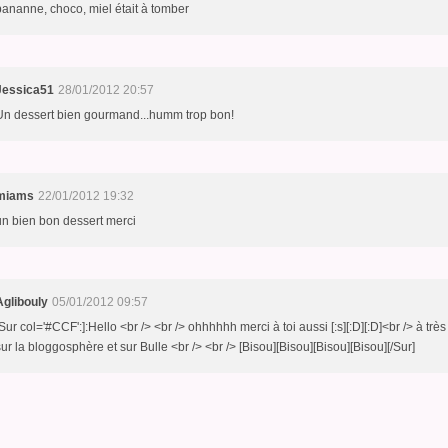
bananne, choco, miel était à tomber
Jessica51
28/01/2012 20:57
Un dessert bien gourmand...humm trop bon!
miams
22/01/2012 19:32
un bien bon dessert merci
Aglibouly
05/01/2012 09:57
[Sur col='#CCF':]:Hello <br /> <br /> ohhhhhh merci à toi aussi [:s][:D][:D]<br /> à très
sur la bloggosphère et sur Bulle <br /> <br /> [Bisou][Bisou][Bisou][Bisou][/Sur]