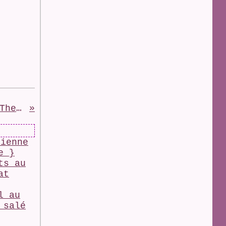
{Recette} Cheese Naan # Thermomix #