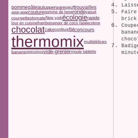
Laiss
pomme
trouvailles
gâteau
tupperware
oeuf
ronde
couture
Faire
pomme de terre
yaourt
agar-agar
écologie
courgettes
tomate
rapide
New york
brick
framboise
noix de coco rapée
tour en cuisine
crème
Coupe
chocolat
concours
fat
cake
confiture
banan
thermomix
choco
multidélices
Badig
vide-grenier
moule tablette
banane
speculoos
minut