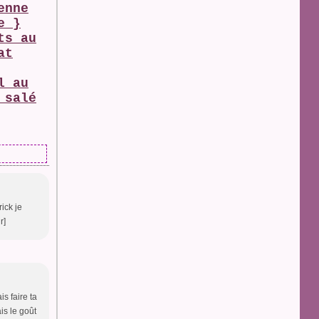
enne
e }
ts au
at
l au
 salé
rick je
r]
is faire ta
ais le goût