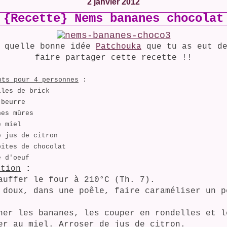
2 janvier 2012
{Recette} Nems bananes chocolat
m quelle bonne idée
Patchouka
que tu as eut de
faire partager cette recette !!
nts pour 4 personnes
:
lles de brick
 beurre
nes mûres
e miel
e jus de citron
pites de chocolat
e d'oeuf
ation
:
auffer le four à 210°C (Th. 7).
 doux, dans une poêle, faire caraméliser un p
her les bananes, les couper en rondelles et l
er au miel. Arroser de jus de citron.