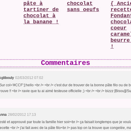
pâte à
chocolat
{ Anci
tartiner de
sans oeufs
recett
chocolat à
Fondan
la banane !
chocol
coeur
carame
beurre
!
Commentaires
Aglibouly
02/03/2012 07:02
[Sur col='#CCF':]:hello <br /> <br /> c'est dur de trouver de la bonne pâte filo ou de b
rouve !! <br /> ravie que tu ai aimé testeuse officielle ;) <br /> <br /> bizzz [Bisou][/Su
anna
28/02/2012 17:13
testé et approuvé par toute la famille hier soir<br /> ça faisait longtemps que je voula
recette <br /> j'ai fait avec de la pâte filo<br /> pas top on la trouve que congelée, m