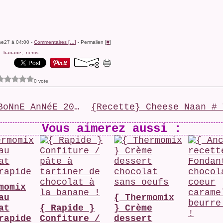
ine27 à 04:00 -
Commentaires [
…
]
- Permalien [
#
]
,
banane
,
nems
0 vote
-*- BoNnE AnNéE 2012 -*-
Vous aimerez aussi :
momix
au
{ Thermomix
at
{ Rapide }
} Crème
rapide
Confiture /
dessert