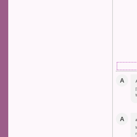
A
t
A