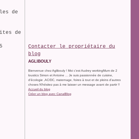
les de
ites de
5
Contacter le propriétaire du
blog
AGLIBOULY
Bienvenue chez Aglibouly ! Moi c'est Audrey workingMum de 2
loustics Simon et Antoine ... Je suis passionnée de cuisine,
d'écologie ,AC/DC, maternage, foires à tout et de pleins d'autres
choses N'hésitez pas à me laisser un message avant de partir !!
Accueil du blog
Créer un blog avec CanalBlog