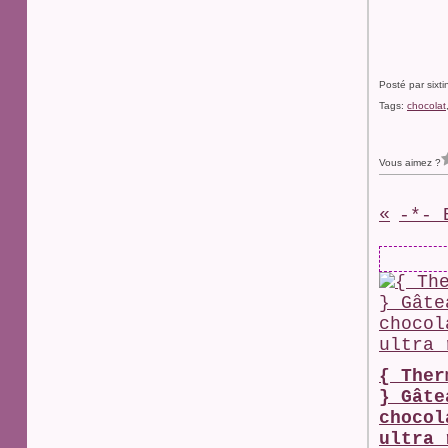
Posté par sixt
Tags:
chocolat
Vous aimez ?
{ Ther
} Gâte
chocol
ultra 