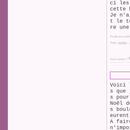
ci les
cette 
Je n'a
t le t
re une
Posté par sixt
Tags:
entrée
,
Vous aimez ?
Voici 
s que 
s pour
Noël d
s boul
eurent
A fair
n'impo