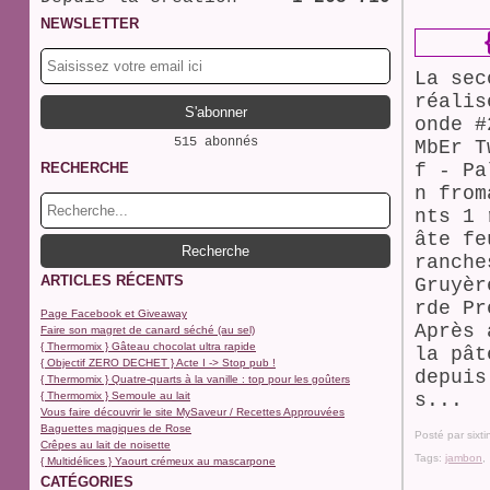
NEWSLETTER
La sec
réalis
onde #
515 abonnés
MbEr T
RECHERCHE
f - Pa
n from
nts 1 
âte fe
ranche
ARTICLES RÉCENTS
Gruyèr
rde Pr
Page Facebook et Giveaway
Après 
Faire son magret de canard séché (au sel)
{ Thermomix } Gâteau chocolat ultra rapide
la pât
{ Objectif ZERO DECHET } Acte I -> Stop pub !
depuis
{ Thermomix } Quatre-quarts à la vanille : top pour les goûters
{ Thermomix } Semoule au lait
s...
Vous faire découvrir le site MySaveur / Recettes Approuvées
Baguettes magiques de Rose
Posté par sixt
Crêpes au lait de noisette
Tags:
jambon
{ Multidélices } Yaourt crémeux au mascarpone
CATÉGORIES