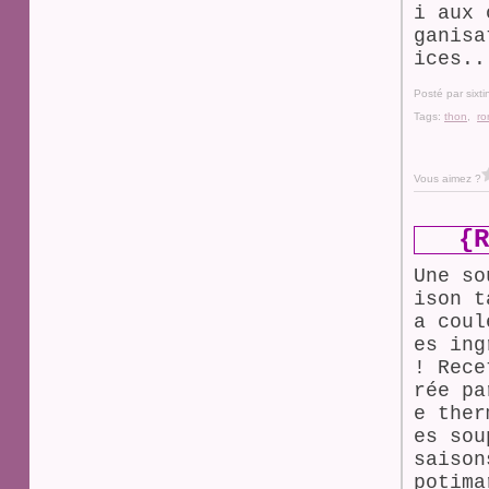
i aux 
ganisa
ices..
Posté par sixt
Tags:
thon
,
ro
Vous aimez ?
{R
Une so
ison t
a coul
es ing
! Rece
rée pa
e ther
es sou
saison
potima