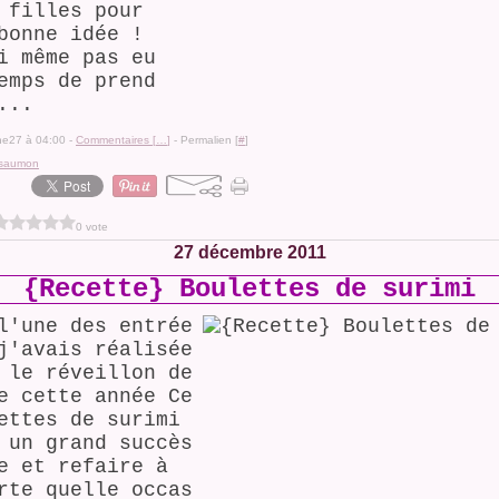
 filles pour
bonne idée !
i même pas eu
emps de prend
...
ine27 à 04:00 -
Commentaires [
…
]
- Permalien [
#
]
saumon
0 vote
27 décembre 2011
{Recette} Boulettes de surimi
l'une des entrée
j'avais réalisée
 le réveillon de
e cette année Ce
ettes de surimi
 un grand succès
e et refaire à
rte quelle occas