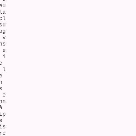
eu
la
cl
su
og
 v
ns
 e
 i
e
 l
e
n
s
 e
nn
à
ip
s
is
rc