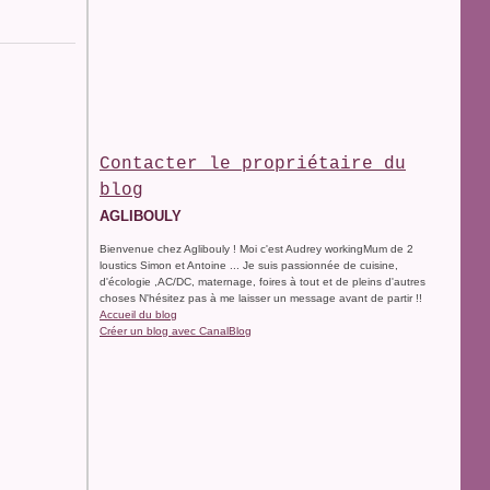
Contacter le propriétaire du
blog
AGLIBOULY
Bienvenue chez Aglibouly ! Moi c'est Audrey workingMum de 2
loustics Simon et Antoine ... Je suis passionnée de cuisine,
d'écologie ,AC/DC, maternage, foires à tout et de pleins d'autres
choses N'hésitez pas à me laisser un message avant de partir !!
Accueil du blog
Créer un blog avec CanalBlog