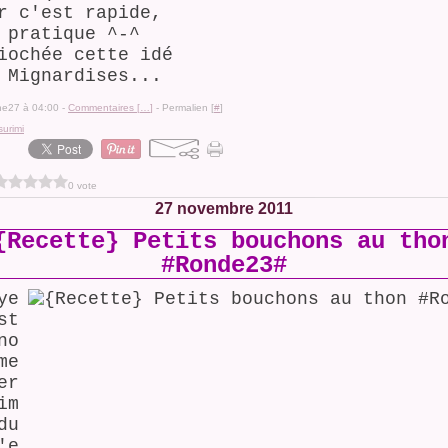
r c'est rapide,
 pratique ^-^
iochée cette idé
 Mignardises...
ine27 à 04:00 -
Commentaires [
…
]
- Permalien [
#
]
surimi
0 vote
27 novembre 2011
{Recette} Petits bouchons au tho
#Ronde23#
ye
st
no
me
er
im
du
'e