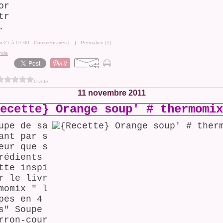
or
tr
.
ine27 à 07:00 -
Commentaires [
…
]
- Permalien [
#
]
nde
0 vote
11 novembre 2011
ecette} Orange soup' # thermomix
upe de sa
ant par s
eur que s
rédients
tte inspi
r le livr
momix " l
pes en 4
s" Soupe
rron-cour