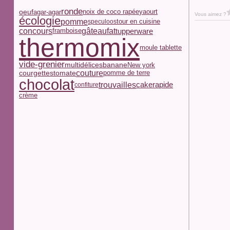
ronde
oeuf
noix de coco rapée
yaourt
agar-agar
Vous aimez ?
écologie
pomme
tour en cuisine
speculoos
concours
gâteau
fat
tupperware
framboise
thermomix
moule tablette
vide-grenier
multidélices
banane
New york
couture
courgettes
tomate
pomme de terre
chocolat
trouvailles
cake
rapide
confiture
crème