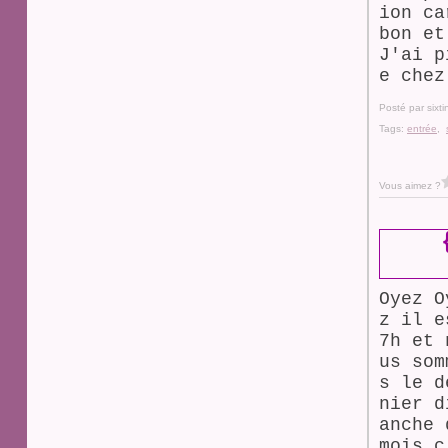
ion ca
bon et
J'ai p
e chez
Posté par sixt
Tags:
entrée
,
Vous aimez ?
Oyez O
z il e
7h et 
us som
s le d
nier d
anche 
mois c