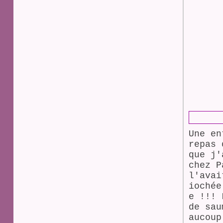
Une en
repas 
que j'
chez P
l'avai
iochée
e !!! 
de sau
aucoup