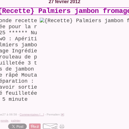
27 février 2012
{Recette} Palmiers jambon fromag
onde recette
ée pour la r
25 ****** Nu
wO : Apériti
lmiers jambo
age Ingrédie
rouleau de p
uilletée 3 t
s de jambon
e râpé Mouta
éparation :
avoir sortie
é feuilletée
 5 minute
ine27 à 06:58 -
Commentaires [
…
]
- Permalien [
#
]
,
ronde
,
palmier