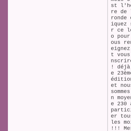
st l'h
re de 
ronde 
iquez 
r ce l
o pour
ous re
eignez
t vous
nscrir
! déjà
e 23èm
éditio
et nou
sommes
n moye
e 230 
partic
er tou
les mo
!!! Me