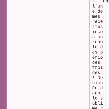
t
l'un
e de
mes
rece
ttes
inco
ntou
rnab
le d
es p
ério
des
froi
des
! Dé
nich
ée d
ans
le s
ubli
me r