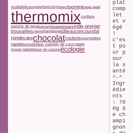
plat
pomme
multidélices
yaourt
oeuf
agar-agar
speculoos
comp
thermomix
let
confiture
et v
vide-grenier
tupperware
pomme de terre
banane
égé
trouvailles
concours
gâteau
fat
framboise
crème
!
chocolat
ronde
couture
cake
courgettes
c'es
rapide
tomate
noix de coco rapée
New york
t po
écologie
moule tablette
tour en cuisine
ur p
our
la s
anté
^-^
Ingr
édie
nts
: 70
0g d
e ch
ampi
gnon