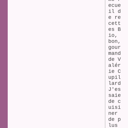
ecue
il d
e re
cett
es B
io,
bon,
gour
mand
de V
alér
ie C
upil
lard
J'es
saie
de c
uisi
ner
de p
lus