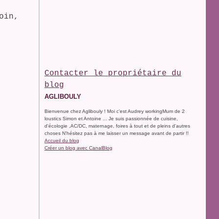
oin,
Contacter le propriétaire du
blog
AGLIBOULY
Bienvenue chez Aglibouly ! Moi c'est Audrey workingMum de 2
loustics Simon et Antoine ... Je suis passionnée de cuisine,
d'écologie ,AC/DC, maternage, foires à tout et de pleins d'autres
choses N'hésitez pas à me laisser un message avant de partir !!
Accueil du blog
Créer un blog avec CanalBlog