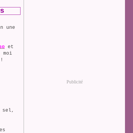
s
en une
so
et
 moi
!!
Publicité
 sel,
es