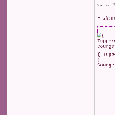
Vous aimez ?
{ Tupp
}
Courge