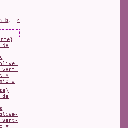
{Tour #130} Cake façon bounty
te}
 de
s
olive-
 vert-
c #