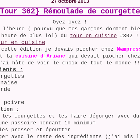
27 octobre 2013
Tour 302} Rémoulade de courgette
Oyez oyez !
 l'heure ( pourvu que mes garçons dorment bi
heure de plus lol) du
tour en cuisine
#302 !
 cette édition je devais piocher chez
Mampres
st la
cuisine d'Ariane
qui devait piocher chez
'ai hâte de voir le choix de tout le monde !
ients :
urgettes
nnaise
arde
& poivre
ation :
 les courgettes et les faire dégorger avec du
une passoire pendant 1h minimum
les presser et égoutter
ger avec le reste des ingrédients (j'ai mis l