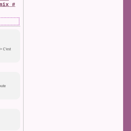
mix #
> C'est
oute