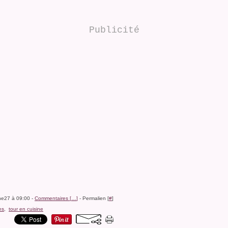
Publicité
ine27 à 09:00 -
Commentaires [
…
]
- Permalien [
#
]
es
,
tour en cuisine