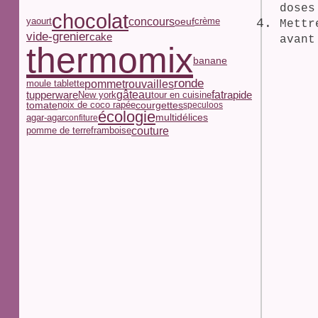
doses
chocolat
concours
yaourt
oeuf
crème
Mettr
vide-grenier
cake
avant
thermomix
banane
ronde
pomme
trouvailles
moule tablette
tupperware
gâteau
fat
rapide
New york
tour en cuisine
tomate
noix de coco rapée
courgettes
speculoos
écologie
multidélices
agar-agar
confiture
couture
pomme de terre
framboise