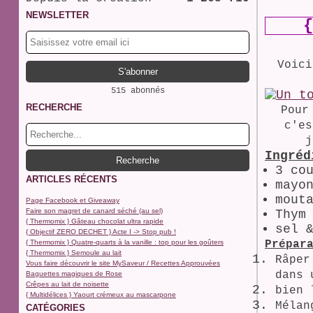
NEWSLETTER
{
Voici
515 abonnés
RECHERCHE
Pour
c'e
j
Ingréd
3 co
ARTICLES RÉCENTS
mayo
mout
Page Facebook et Giveaway
Faire son magret de canard séché (au sel)
Thym
{ Thermomix } Gâteau chocolat ultra rapide
sel 
{ Objectif ZERO DECHET } Acte I -> Stop pub !
{ Thermomix } Quatre-quarts à la vanille : top pour les goûters
Prépar
{ Thermomix } Semoule au lait
Râper
Vous faire découvrir le site MySaveur / Recettes Approuvées
dans 
Baguettes magiques de Rose
Crêpes au lait de noisette
bien 
{ Multidélices } Yaourt crémeux au mascarpone
Mélan
CATÉGORIES