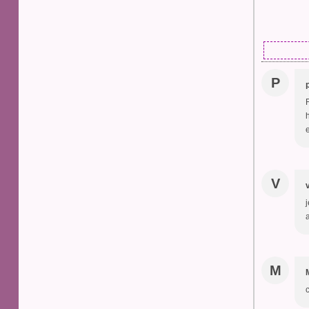
P
V
M