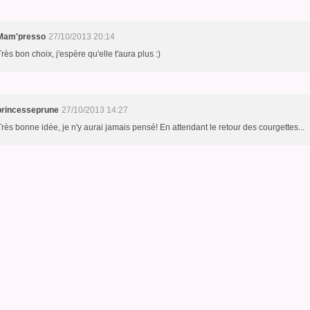
Mam'presso
27/10/2013 20:14
Très bon choix, j'espère qu'elle t'aura plus :)
princesseprune
27/10/2013 14:27
Très bonne idée, je n'y aurai jamais pensé! En attendant le retour des courgettes...