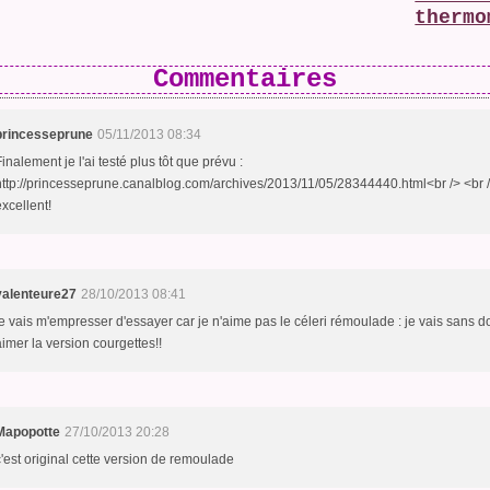
thermo
Commentaires
princesseprune
05/11/2013 08:34
Finalement je l'ai testé plus tôt que prévu :
http://princesseprune.canalblog.com/archives/2013/11/05/28344440.html<br /> <br /
excellent!
valenteure27
28/10/2013 08:41
je vais m'empresser d'essayer car je n'aime pas le céleri rémoulade : je vais sans d
aimer la version courgettes!!
Mapopotte
27/10/2013 20:28
c'est original cette version de remoulade