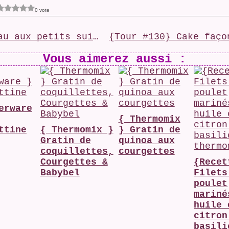
0 vote
Gâteau aux petits suisses
Vous aimerez aussi :
erware
{ Thermomix
ttine
{ Thermomix }
} Gratin de
Gratin de
quinoa aux
coquillettes,
courgettes
Courgettes &
{Recet
Babybel
Filets
poulet
mariné
huile 
citron
basili