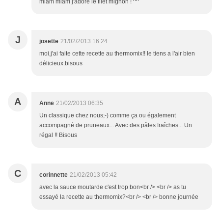
miam miam j'adore le filet mignon ! ^^
J
josette
21/02/2013 16:24
moi,j'ai faite cette recette au thermomix!! le tiens a l'air bien
délicieux.bisous
A
Anne
21/02/2013 06:35
Un classique chez nous;-) comme ça ou également
accompagné de pruneaux... Avec des pâtes fraîches... Un
régal !! Bisous
C
corinnette
21/02/2013 05:42
avec la sauce moutarde c'est trop bon<br /> <br /> as tu
essayé la recette au thermomix?<br /> <br /> bonne journée